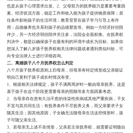
也是从孩子心理需求出发。2、父母双方的抚养能力是重要考量因
素。经济状况方面，稳定工作和收入能为孩子提供物质保障；居
住条件影响孩子的生活环境；教育背景在孩子学习引导上有作
用；品德修养也关系到孩子的品德塑造等。例如一方经济好但陪
伴少，另一方经济弱但陪伴关注多，法院会全面权衡。在抚养权
判决中，都是以确保孩子在最有利的环境中成长为目标。如果你
想深入了解八岁孩子抚养权相关法律问题或者遇到类似纠纷，可
向专业法律人士进行详细咨询。
二、离婚孩子八个月抚养权怎么判定
八个月孩子抚养权原则上归母亲，但母亲有特定情形或父亲能证
明自己更利于孩子成长时情况有变。
1、根据相关法律规定，孩子不满两周岁时一般由母亲抚养。这是
基于孩子在这个阶段更需要母亲的照顾等多方面因素考虑。
2、当母亲存在患有久治不愈的传染性疾病或其他严重疾病，子女
不宜与其共同生活；有抚养条件不尽抚养义务，而父亲要求子女
随其生活；因其他原因，子女确无法随母亲生活这些情形时，孩
子可随父亲生活。
3、若母亲无上述不良情形，父亲若主张抚养权，就需要证明随自